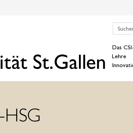
Das CSI
Lehre
Innovat
I-HSG